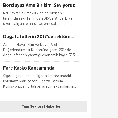
Borçluyuz Ama Birikimi Seviyoruz
NN Hayat ve Emeklilik adına Nielsen
tarafından ilki Temmuz 2016’da 8 ilde 15 ve
üzeri çalışanı olan şirketlerin çalışanları ile
yapılan geniş çaplı otomatik
Doğal afetlerin 2017’de sektöre
faturası 134 milyar dolar
Aon’un ‘Hava, İklim ve Doğal Afet
Değerlendirmesi Raporu’na göre, 2017’de
doğal afetlerin yarattığı ekonomik kayıp 353
milyar dolara ulaşırken, bu kayıplar i&cc
Fare Kasko Kapsamında
Sigorta şirketleri ile sigortalılar arasındaki
uyuşmazlıkları çözen Sigorta Tahkim
Komisyonu, sigortalı bir aracın aksamlarının
fare tarafından kemirilmesi nedeniyle sigorta
şi
Kadınlar Emeklilikte İyi Maaş,
Erkekler Güvence Arıyor
Tüm Sektörel Haberler
Bireysel emeklilik ve hayat sigortası şirketi
AvivaSA, gençlerin bireysel emeklilik sistemine