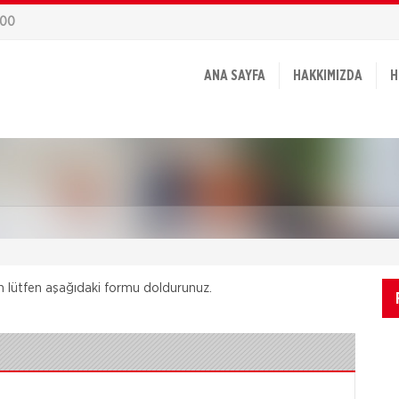
800
ANA SAYFA
HAKKIMIZDA
H
için lütfen aşağıdaki formu doldurunuz.