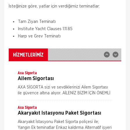
Aksigorta
İsteğinize göre, yatlar için verdiğimiz teminatlar:
Zorunlu Deprem Sigortası
Zorunlu Deprem Sigortası depremin, deprem
Tam Ziyan Teminatı
sonucu yangın, infilak, tsunami ve yer kaymasının
Institute Yacht Clauses 1.11.85
sigortalı binalarda neden olacağı hasarlara karşı
güvence sağlar. Teminatı Doğal Afetler
Harp ve Grev Teminatı
Aksigorta
İş Yeri Sigortası
İş yeri Paket Sigortası siz iş yeri sahipleri
HİZMETLERİMİZ
düşünülerek mümkün olan tüm riskleri en ekonomik
şekilde kapsayabilmek için hazırlanmış bir sigorta
paketidi
Axa Sigorta
Ailem Sigortası
AXA SİGORTA sizi ve sevdiklerinizi Ailem Sigortası
ile güvence altına alıyor. AİLENİZ BİZİM İÇİN ÖNEMLİ
AXA SİGORTA sizi ve/veya ailenizi, ferdi kaza
teminatları il
Axa Sigorta
Akaryakıt İstasyonu Paket Sigortası
Akaryakıt İstasyonu Paket Sigorta poliçesi ile;
Yangın Ek teminatlar Enkaz kaldırma Alternatif işyeri