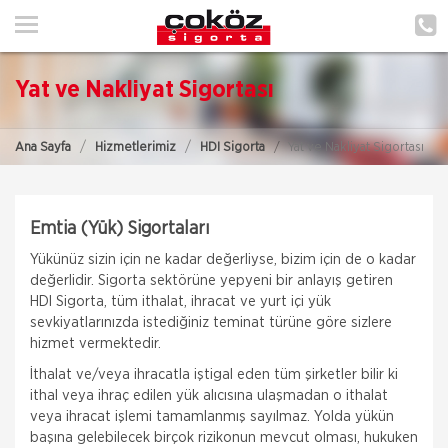
ANA SAYFA
HAKKIMIZDA
Yat ve Nakliyat Sigortası
HİZMETLERİMİZ
Ana Sayfa
Hizmetlerimiz
HDI Sigorta
Yat ve Nakliyat Sigortası
POLIÇE HATIRLAT
İLETIŞIM
Emtia (Yük) Sigortaları
MÜŞTERI GIRIŞI
Yükünüz sizin için ne kadar değerliyse, bizim için de o kadar
değerlidir. Sigorta sektörüne yepyeni bir anlayış getiren
HDI Sigorta, tüm ithalat, ihracat ve yurt içi yük
sevkiyatlarınızda istediğiniz teminat türüne göre sizlere
hizmet vermektedir.
İthalat ve/veya ihracatla iştigal eden tüm şirketler bilir ki
ithal veya ihraç edilen yük alıcısına ulaşmadan o ithalat
veya ihracat işlemi tamamlanmış sayılmaz. Yolda yükün
başına gelebilecek birçok rizikonun mevcut olması, hukuken