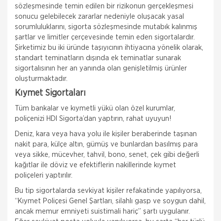
sözleşmesinde temin edilen bir rizikonun gerçekleşmesi
sonucu gelebilecek zararlar nedeniyle oluşacak yasal
sorumluluklarını, sigorta sözleşmesinde mutabık kalınmış
şartlar ve limitler çerçevesinde temin eden sigortalardır.
Şirketimiz bu iki üründe taşıyıcının ihtiyacına yönelik olarak,
standart teminatların dışında ek teminatlar sunarak
sigortalısının her an yanında olan genişletilmiş ürünler
oluşturmaktadır.
Kıymet Sigortaları
Tüm bankalar ve kıymetli yükü olan özel kurumlar,
poliçenizi HDI Sigorta’dan yaptırın, rahat uyuyun!
Deniz, kara veya hava yolu ile kişiler beraberinde taşınan
nakit para, külçe altın, gümüş ve bunlardan basılmış para
veya sikke, mücevher, tahvil, bono, senet, çek gibi değerli
kağıtlar ile döviz ve efektiflerin nakillerinde kıymet
poliçeleri yaptırılır.
Bu tip sigortalarda sevkiyat kişiler refakatinde yapılıyorsa,
“Kıymet Poliçesi Genel Şartları, silahlı gasp ve soygun dahil,
ancak memur emniyeti suistimali hariç” şartı uygulanır.