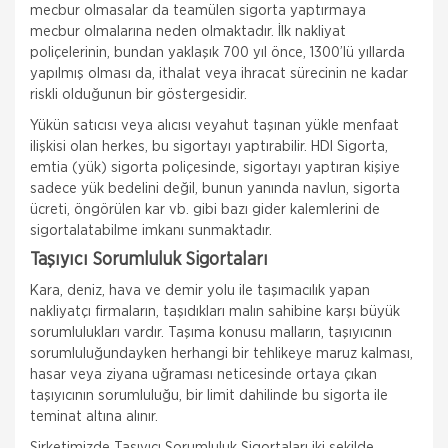
mecbur olmasalar da teamülen sigorta yaptırmaya
mecbur olmalarına neden olmaktadır. İlk nakliyat
poliçelerinin, bundan yaklaşık 700 yıl önce, 1300’lü yıllarda
yapılmış olması da, ithalat veya ihracat sürecinin ne kadar
riskli olduğunun bir göstergesidir.
Yükün satıcısı veya alıcısı veyahut taşınan yükle menfaat
ilişkisi olan herkes, bu sigortayı yaptırabilir. HDI Sigorta,
emtia (yük) sigorta poliçesinde, sigortayı yaptıran kişiye
sadece yük bedelini değil, bunun yanında navlun, sigorta
ücreti, öngörülen kar vb. gibi bazı gider kalemlerini de
sigortalatabilme imkanı sunmaktadır.
Taşıyıcı Sorumluluk Sigortaları
Kara, deniz, hava ve demir yolu ile taşımacılık yapan
nakliyatçı firmaların, taşıdıkları malın sahibine karşı büyük
sorumlulukları vardır. Taşıma konusu malların, taşıyıcının
sorumluluğundayken herhangi bir tehlikeye maruz kalması,
hasar veya ziyana uğraması neticesinde ortaya çıkan
taşıyıcının sorumluluğu, bir limit dahilinde bu sigorta ile
teminat altına alınır.
Şirketimizde Taşıyıcı Sorumluluk Sigortaları iki şekilde