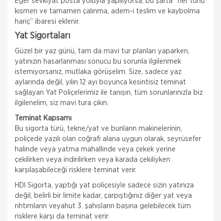
Eğer sevkiyat posta yoluyla yapılıyorsa, bu şarta “her türlü
kısmen ve tamamen çalınma, adem-i teslim ve kaybolma
hariç” ibaresi eklenir.
Yat Sigortaları
Güzel bir yaz günü, tam da mavi tur planları yaparken,
yatınızın hasarlanması sonucu bu sorunla ilgilenmek
istemiyorsanız, mutlaka görüşelim. Size, sadece yaz
aylarında değil, yılın 12 ayı boyunca kesintisiz teminat
sağlayan Yat Poliçelerimiz ile tanışın, tüm sorunlarınızla biz
ilgilenelim, siz mavi tura çıkın.
Teminat Kapsamı
Bu sigorta türü, tekne/yat ve bunların makinelerinin,
poliçede yazılı olan coğrafi alana uygun olarak, seyrüsefer
halinde veya yatma mahallinde veya çekek yerine
çekilirken veya indirilirken veya karada çekiliyken
karşılaşabileceği risklere teminat verir.
HDI Sigorta, yaptığı yat poliçesiyle sadece sizin yatınıza
değil, belirli bir limite kadar, çarpıştığınız diğer yat veya
rıhtımların veyahut 3. şahısların başına gelebilecek tüm
risklere karşı da teminat verir.