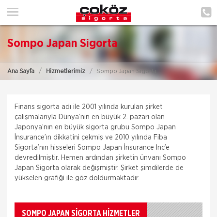
ANA SAYFA
HAKKIMIZDA
Sompo Japan Sigorta
HİZMETLERİMİZ
Ana Sayfa
Hizmetlerimiz
Sompo Japan Sigorta
POLIÇE HATIRLAT
İLETIŞIM
Finans sigorta adı ile 2001 yılında kurulan şirket
çalışmalarıyla Dünya’nın en büyük 2. pazarı olan
MÜŞTERI GIRIŞI
Japonya’nın en büyük sigorta grubu Sompo Japan
İnsurance’ın dikkatini çekmiş ve 2010 yılında Fiba
Sigorta’nın hisseleri Sompo Japan İnsurance Inc’e
devredilmiştir. Hemen ardından şirketin ünvanı Sompo
Japan Sigorta olarak değişmiştir. Şirket şimdilerde de
yükselen grafiği ile göz doldurmaktadır.
SOMPO JAPAN SIGORTA HİZMETLER