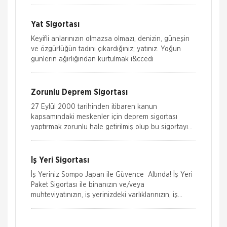
dahilinde karşılıyor. &
Yat Sigortası
Keyifli anlarınızın olmazsa olmazı, denizin, güneşin
ve özgürlüğün tadını çıkardığınız; yatınız. Yoğun
günlerin ağırlığından kurtulmak i&ccedi
Zorunlu Deprem Sigortası
27 Eylül 2000 tarihinden itibaren kanun
kapsamındaki meskenler için deprem sigortası
yaptırmak zorunlu hale getirilmiş olup bu sigortayı
sunmak üzere kamu tüzel kişiliğini
İş Yeri Sigortası
Aksigorta
Zorunlu Deprem Sigortası
İş Yeriniz Sompo Japan ile Güvence Altında! İş Yeri
Paket Sigortası ile binanızın ve/veya
Zorunlu Deprem Sigortası depremin, deprem
muhteviyatınızın, iş yerinizdeki varlıklarınızın, iş
sonucu yangın, infilak, tsunami ve yer kaymasının
yeriniz ile ilgili olarak
sigortalı binalarda neden olacağı hasarlara karşı
güvence sağlar. Teminatı Doğal Afetler
Aksigorta