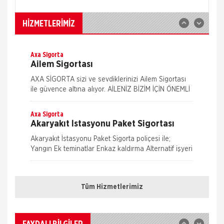
İş Yeri Sigortası
İş yeri Paket Sigortası siz iş yeri sahipleri
HİZMETLERİMİZ
düşünülerek mümkün olan tüm riskleri en ekonomik
şekilde kapsayabilmek için hazırlanmış bir sigorta
paketidi
Axa Sigorta
Ailem Sigortası
AXA SİGORTA sizi ve sevdiklerinizi Ailem Sigortası
ile güvence altına alıyor. AİLENİZ BİZİM İÇİN ÖNEMLİ
AXA SİGORTA sizi ve/veya ailenizi, ferdi kaza
teminatları il
Axa Sigorta
Akaryakıt İstasyonu Paket Sigortası
Akaryakıt İstasyonu Paket Sigorta poliçesi ile;
Yangın Ek teminatlar Enkaz kaldırma Alternatif işyeri
masrafları İş durması Cam kırılması Grev, lokavt, halk
Nakliye Hasarı İçin Gerekli Bilgiler
hareke
Axa Sigorta
Bireysel Emeklilik Sistemi
Tüm Hizmetlerimiz
ONLİNE Dask Prim Hesaplama
Bireysel Emeklilik Sistemi Hakkında Bireysel
Emeklilik Sistemi; Çalışma hayatınız süresince
Trafik Hasarı için Gerekli Bilgiler
yaptığınız düzenli tasarrufların yatırıma