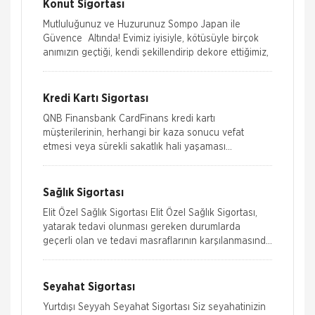
Konut Sigortası
Mutluluğunuz ve Huzurunuz Sompo Japan ile
Güvence Altında! Evimiz iyisiyle, kötüsüyle birçok
anımızın geçtiği, kendi şekillendirip dekore ettiğimiz,
Kredi Kartı Sigortası
QNB Finansbank CardFinans kredi kartı
müşterilerinin, herhangi bir kaza sonucu vefat
etmesi veya sürekli sakatlık hali yaşaması
durumunda CardFinans kredi kartı son hesap
ekstresi topl
Sağlık Sigortası
Elit Özel Sağlık Sigortası Elit Özel Sağlık Sigortası,
yatarak tedavi olunması gereken durumlarda
geçerli olan ve tedavi masraflarının karşılanmasında
güvence suna
Seyahat Sigortası
Yurtdışı Seyyah Seyahat Sigortası Siz seyahatinizin