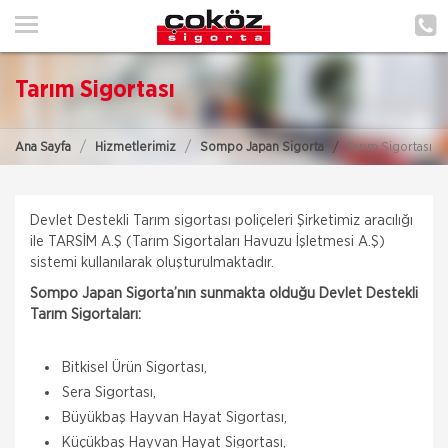
ANA SAYFA
HAKKIMIZDA
Tarım Sigortası
HİZMETLERİMİZ
Ana Sayfa
Hizmetlerimiz
Sompo Japan Sigorta
Tarım Sigortası
POLIÇE HATIRLAT
İLETIŞIM
Devlet Destekli Tarım sigortası poliçeleri Şirketimiz aracılığı
ile TARSİM A.Ş (Tarım Sigortaları Havuzu İşletmesi A.Ş)
MÜŞTERI GIRIŞI
sistemi kullanılarak oluşturulmaktadır.
Sompo Japan Sigorta’nın sunmakta olduğu Devlet Destekli
Tarım Sigortaları:
Bitkisel Ürün Sigortası,
Sera Sigortası,
Aksigorta
Büyükbaş Hayvan Hayat Sigortası,
Zorunlu Deprem Sigortası
Küçükbaş Hayvan Hayat Sigortası,