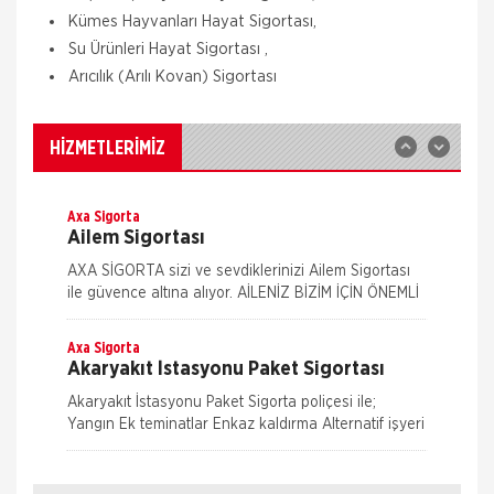
Zorunlu Deprem Sigortası depremin, deprem
Kümes Hayvanları Hayat Sigortası,
sonucu yangın, infilak, tsunami ve yer kaymasının
Su Ürünleri Hayat Sigortası ,
sigortalı binalarda neden olacağı hasarlara karşı
güvence sağlar. Teminatı Doğal Afetler
Arıcılık (Arılı Kovan) Sigortası
Aksigorta
İş Yeri Sigortası
İş yeri Paket Sigortası siz iş yeri sahipleri
HİZMETLERİMİZ
düşünülerek mümkün olan tüm riskleri en ekonomik
şekilde kapsayabilmek için hazırlanmış bir sigorta
paketidi
Axa Sigorta
Ailem Sigortası
AXA SİGORTA sizi ve sevdiklerinizi Ailem Sigortası
ile güvence altına alıyor. AİLENİZ BİZİM İÇİN ÖNEMLİ
AXA SİGORTA sizi ve/veya ailenizi, ferdi kaza
teminatları il
Axa Sigorta
Akaryakıt İstasyonu Paket Sigortası
Akaryakıt İstasyonu Paket Sigorta poliçesi ile;
Yangın Ek teminatlar Enkaz kaldırma Alternatif işyeri
masrafları İş durması Cam kırılması Grev, lokavt, halk
Nakliye Hasarı İçin Gerekli Bilgiler
hareke
Axa Sigorta