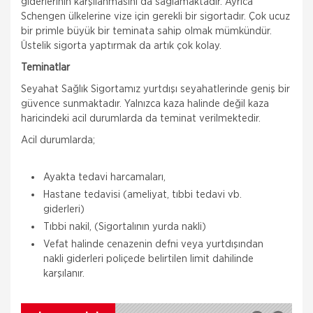
giderlerinin karşılanmasını da sağlamaktadır. Ayrıca
Schengen ülkelerine vize için gerekli bir sigortadır. Çok ucuz
bir primle büyük bir teminata sahip olmak mümkündür.
Üstelik sigorta yaptırmak da artık çok kolay.
Teminatlar
Seyahat Sağlık Sigortamız yurtdışı seyahatlerinde geniş bir
güvence sunmaktadır. Yalnızca kaza halinde değil kaza
haricindeki acil durumlarda da teminat verilmektedir.
Acil durumlarda;
Ayakta tedavi harcamaları,
Hastane tedavisi (ameliyat, tıbbi tedavi vb.
Aksigorta
Zorunlu Deprem Sigortası
giderleri)
Tıbbi nakil, (Sigortalının yurda nakli)
Zorunlu Deprem Sigortası depremin, deprem
Vefat halinde cenazenin defni veya yurtdışından
sonucu yangın, infilak, tsunami ve yer kaymasının
sigortalı binalarda neden olacağı hasarlara karşı
nakli giderleri poliçede belirtilen limit dahilinde
güvence sağlar. Teminatı Doğal Afetler
karşılanır.
Aksigorta
İş Yeri Sigortası