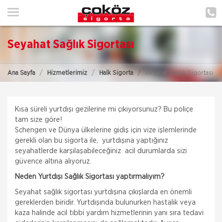
ANA SAYFA
HAKKIMIZDA
Seyahat Sağlık Sigortası
HİZMETLERİMİZ
Ana Sayfa
Hizmetlerimiz
Halk Sigorta
Seyahat Sağlık Sigortası
POLIÇE HATIRLAT
İLETIŞIM
Kısa süreli yurtdışı gezilerine mi çıkıyorsunuz? Bu poliçe
tam size göre!
MÜŞTERI GIRIŞI
Schengen ve Dünya ülkelerine gidiş için vize işlemlerinde
gerekli olan bu sigorta ile, yurtdışına yaptığınız
seyahatlerde karşılaşabileceğiniz acil durumlarda sizi
güvence altına alıyoruz.
Neden Yurtdışı Sağlık Sigortası yaptırmalıyım?
Seyahat sağlık sigortası yurtdışına çıkışlarda en önemli
gereklerden biridir. Yurtdışında bulunurken hastalık veya
kaza halinde acil tıbbi yardım hizmetlerinin yanı sıra tedavi