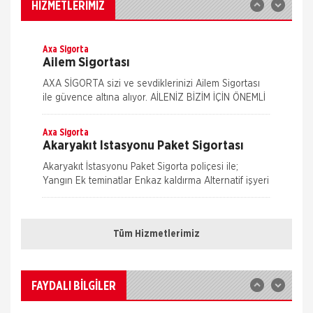
İş yeri Paket Sigortası siz iş yeri sahipleri
HİZMETLERİMİZ
düşünülerek mümkün olan tüm riskleri en ekonomik
şekilde kapsayabilmek için hazırlanmış bir sigorta
paketidi
Axa Sigorta
Ailem Sigortası
AXA SİGORTA sizi ve sevdiklerinizi Ailem Sigortası
ile güvence altına alıyor. AİLENİZ BİZİM İÇİN ÖNEMLİ
AXA SİGORTA sizi ve/veya ailenizi, ferdi kaza
teminatları il
Axa Sigorta
Akaryakıt İstasyonu Paket Sigortası
Akaryakıt İstasyonu Paket Sigorta poliçesi ile;
Yangın Ek teminatlar Enkaz kaldırma Alternatif işyeri
masrafları İş durması Cam kırılması Grev, lokavt, halk
Nakliye Hasarı İçin Gerekli Bilgiler
hareke
Axa Sigorta
Bireysel Emeklilik Sistemi
Tüm Hizmetlerimiz
ONLİNE Dask Prim Hesaplama
Bireysel Emeklilik Sistemi Hakkında Bireysel
Emeklilik Sistemi; Çalışma hayatınız süresince
Trafik Hasarı için Gerekli Bilgiler
yaptığınız düzenli tasarrufların yatırıma
FAYDALI BİLGİLER
yönlendirilmesini sağlaya
Axa Sigorta
Yangın Hasarı ile ilgili Bilgiler
Eczanem Paket Sigortası